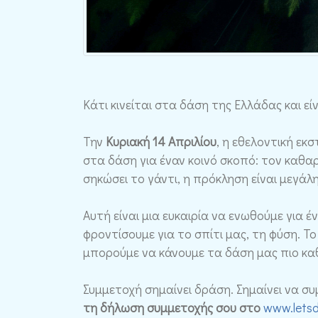
Κάτι κινείται στα δάση της Ελλάδας και εί
Την
Κυριακή 14 Απριλίου
, η εθελοντική εκ
στα δάση για έναν κοινό σκοπό: τον καθ
σηκώσει το γάντι, η πρόκληση είναι μεγάλ
Αυτή είναι μια ευκαιρία να ενωθούμε για έ
φροντίσουμε για το σπίτι μας, τη φύση. Το 
μπορούμε να κάνουμε τα δάση μας πιο κα
Συμμετοχή σημαίνει δράση. Σημαίνει να συμ
τη δήλωση συμμετοχής σου στο
www.letsd