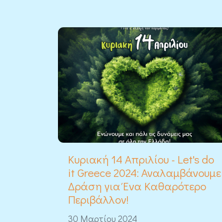
Κυριακή 14 Απριλίου - Let's do
it Greece 2024: Αναλαμβάνουμε
Δράση για Ένα Καθαρότερο
Περιβάλλον!
30 Μαρτίου 2024