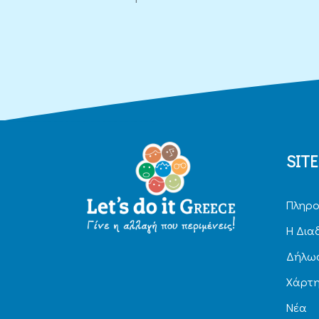
SIT
Πληρο
H Δια
Δήλωσ
Χάρτ
Νέα