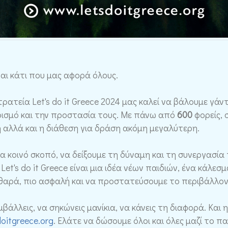
ναι κάτι που μας αφορά όλους.
στρατεία Let's do it Greece 2024 μας καλεί να βάλουμε γά
αρισμό και την προστασία τους. Με πάνω από
600
φορείς, 
η αλλά και η διάθεση για δράση ακόμη μεγαλύτερη.
να κοινό σκοπό, να δείξουμε τη δύναμη και τη συνεργασία 
Let's do it Greece είναι μια ιδέα νέων παιδιών, ένα κάλεσ
θαρά, πιο ασφαλή και να προστατεύσουμε το περιβάλλον
βάλλεις, να σηκώνεις μανίκια, να κάνεις τη διαφορά. Και
oitgreece.org
. Ελάτε να δώσουμε όλοι και όλες μαζί το 