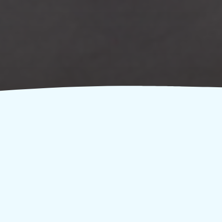
H πανελλήνια εθελοντική εκστρατεία “Let’s Do It
Greece” (LDGR) στοχεύει στην χρήση “μηδενικού
κεφαλαίου”, ως απόλυτα εθελοντική μη
κερδοσκοπική καμπάνια, χωρίς νομική
προσωπικότητα. Η Οργανωτική Ομάδα
αποτελείται από άμισθους εθελοντές. Η ομάδα του
LDGR προτείνει σε όλους τους εθελοντές της
εκστρατείας να συμμορφώνονται με διάφορες