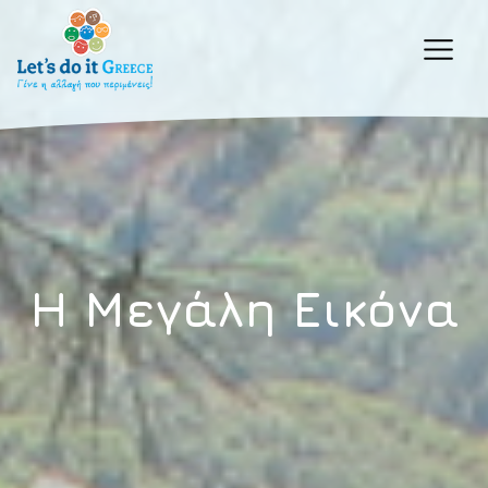
H Mεγάλη Εικόνα