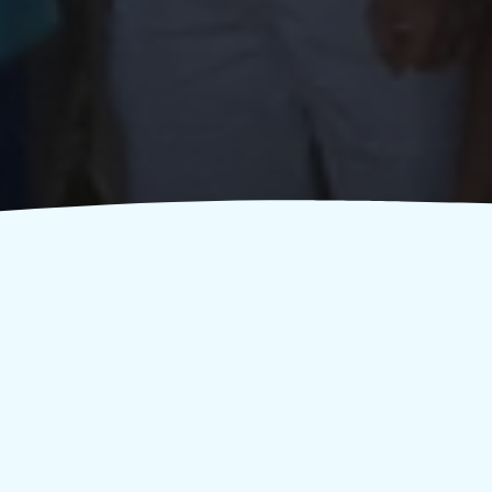
Κάνε zoom in και
ανακάλυψε τις στιγμές μας!
2019
2018
2017
2016