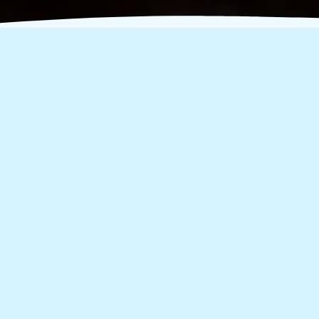
Κυριακή 14 Απριλίου, Let's
do it Greece 2024 - Η
Μεγάλη Επιστροφή