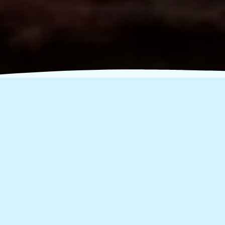
Την Κυριακή 27 Νοεμβρίου
σπάσαμε κάθε ρεκόρ!!