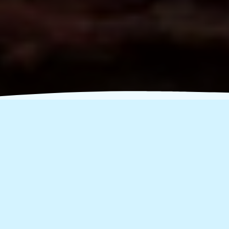
Σάββατο 26 Σεπτεμβρίου:
Κορυφώνεται το
μεγαλύτερο Green
Challenge του καλοκαιριού!