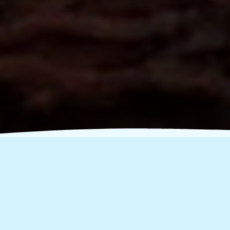
Δίνουμε Αίμα - Σώζουμε
Ζωές