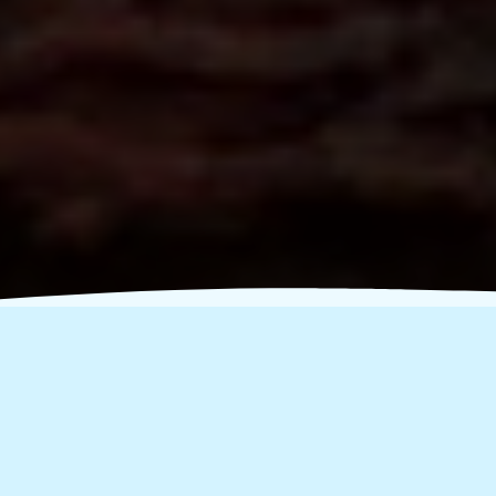
3 Σημαντικά Στοιχεία για
την Πανελλαδική
Συνάντηση