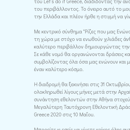
του Let’s do it Greece, διαδίδοντας την 
του περιβάλλοντος. Το όνειρο αυτό το μο
την Ελλάδα και πλέον ήρθε η στιγμή να γί
Με κεντρικό σύνθημα "Ρίζες που μας Ενώνου
τη χώρα με στόχο να ενωθούν χιλιάδες άνθ
καλύτερο περιβάλλον δημιουργώντας την 
Σε κάθε νομό θα οργανώνονται δράσεις και
συμβολίζοντας όλα όσα μας ενώνουν και 
έναν καλύτερο κόσμο.
Η διαδρομή θα ξεκινήσει στις 31 Οκτωβρί
ολοκληρωθεί λίγους μήνες μετά στην Αρχαί
συνάντηση εθελοντών στην Αθήνα στοχεύο
Μεγαλύτερη Ταυτόχρονη Εθελοντική Δράση π
Greece 2020 στις 10 Μαΐου.
Μπορείτε κι εσείς να γίνετε κρίκος όλης