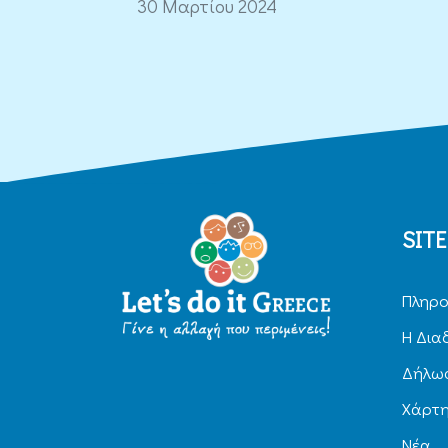
30 Μαρτίου 2024
SIT
Πληρο
H Δια
Δήλωσ
Χάρτ
Νέα