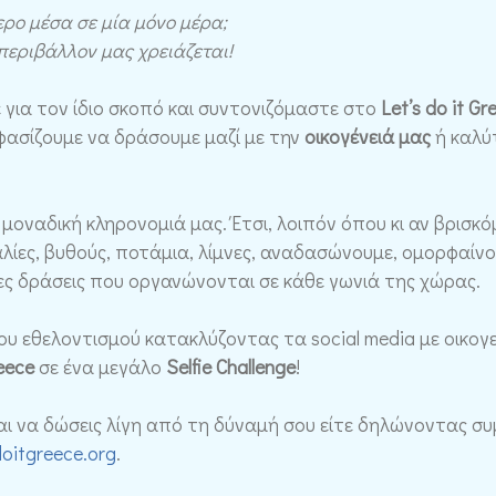
ερο μέσα σε μία μόνο μέρα;
 περιβάλλον μας χρειάζεται!
ε για τον ίδιο σκοπό και συντονιζόμαστε στο
Let’s do it Gr
φασίζουμε να δράσουμε μαζί με την
οικογένειά μας
ή καλύ
η μοναδική κληρονομιά μας. Έτσι, λοιπόν όπου κι αν βρισκ
ίες, βυθούς, ποτάμια, λίμνες, αναδασώνουμε, ομορφαίνου
ες δράσεις που οργανώνονται σε κάθε γωνιά της χώρας.
υ εθελοντισμού κατακλύζοντας τα social media με οικογεν
eece
σε ένα μεγάλο
Selfie Challenge
!
 και να δώσεις λίγη από τη δύναμή σου είτε δηλώνοντας 
oitgreece.org
.