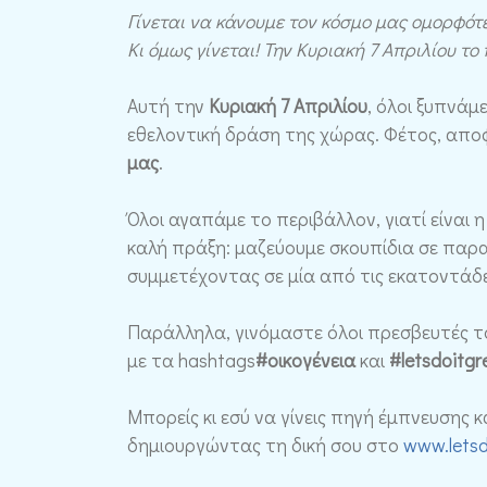
Γίνεται να κάνουμε τον κόσμο μας ομορφότ
Κι όμως γίνεται! Την Κυριακή 7 Απριλίου το
Αυτή την
Κυριακή 7 Απριλίου
, όλοι ξυπνάμ
εθελοντική δράση της χώρας. Φέτος, απο
μας
.
Όλοι αγαπάμε το περιβάλλον, γιατί είναι 
καλή πράξη: μαζεύουμε σκουπίδια σε παραλ
συμμετέχοντας σε μία από τις εκατοντάδ
Παράλληλα, γινόμαστε όλοι πρεσβευτές το
με τα hashtags
#οικογένεια
και
#letsdoitgr
Μπορείς κι εσύ να γίνεις πηγή έμπνευσης
δημιουργώντας τη δική σου στο
www.letsd