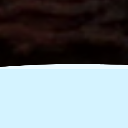
Φύγαμε για Let's do it
Greece 2019!