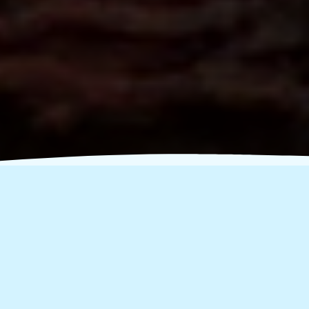
Κυριακή 7 Απριλίου - Let's
do it Greece 2019